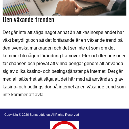
Den växande trenden
Det går inte att säga något annat än att kasinospelandet har
växt betydligt och att det fortfarande är en växande trend på
den svenska marknaden och det ser inte ut som om det
kommer bli någon förändring framöver. Fler och fler personer
tar chansen och provat att vinna pengar genom att använda
sig av olika kasino- och bettingstjänster på internet. Det går
med all säkerhet att säga att det här med att använda sig av
kasino- och bettingsidor på internet är en växande trend som
inte kommer att avta.
Copyright © 2026
Bonusodds.eu
, All Rights Reserved