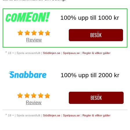
100% upp till 1000 kr
BESÖK
Review
*
18 + | Spela ansvarsfullt |
Stödlinjen.se
|
Spelpaus.se
|
Regler & villkor gäller
100% upp till 2000 kr
BESÖK
Review
*
18 + | Spela ansvarsfullt |
Stödlinjen.se
|
Spelpaus.se
|
Regler & villkor gäller